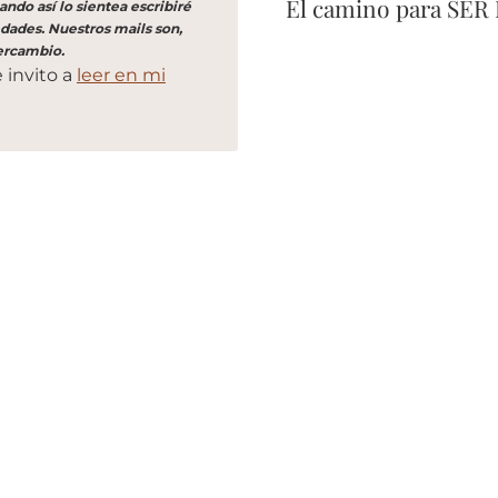
El camino para SER
ndo así lo sientea escribiré
dades. Nuestros mails son,
ercambio.
 invito a
leer en mi