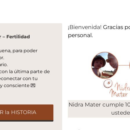
¡Bienvenida!
Gracias po
personal.
 – Fertilidad
uena, para poder
r.
rio.
con la última parte de
reconectar con tu
 y consciente 💌
Nidra Mater cumple 10
 la HISTORIA
ustede